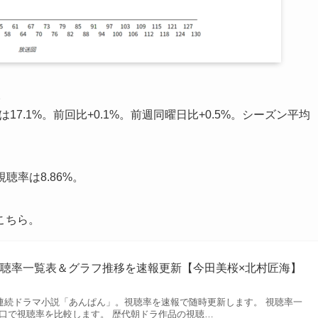
。
17.1%。前回比+0.1%。前週同曜日比+0.5%。シーズン平均
聴率は8.86%。
こちら。
聴率一覧表＆グラフ推移を速報更新【今田美桜×北村匠海】
HK連続ドラマ小説「あんぱん」。視聴率を速報で随時更新します。 視聴率一
り口で視聴率を比較します。 歴代朝ドラ作品の視聴…