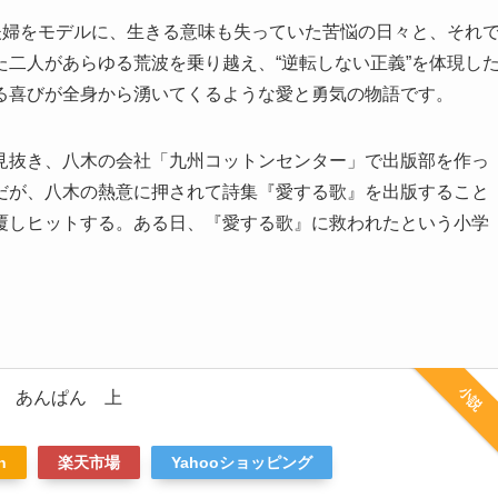
夫婦をモデルに、生きる意味も失っていた苦悩の日々と、それ
二人があらゆる荒波を乗り越え、“逆転しない正義”を体現し
る喜びが全身から湧いてくるような愛と勇気の物語です。
見抜き、八木の会社「九州コットンセンター」で出版部を作っ
だが、八木の熱意に押されて詩集『愛する歌』を出版すること
覆しヒットする。ある日、『愛する歌』に救われたという小学
小説
 あんぱん 上
n
楽天市場
Yahooショッピング