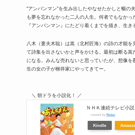
“アンパンマン”を生み出したやなせたかしと暢の
も夢を忘れなかった二人の人生。何者でもなかった
『アンパンマン』にたどり着くまでを描き、生き
八木（妻夫木聡）は嵩（北村匠海）の詩の才能を
て詩集を出さないかと声をかける。最初は断る嵩
になる。みんな売れないと思っていたが、想像を
生の女の子が柳井家にやってきてー。
＼ 朝ドラを小説化！ ／
ＮＨＫ連続テレビ小説
created by
Rinker
Kindle
Amazo