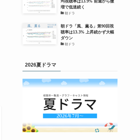
均視聴率は13.9% 前週から微
増で低迷続く
朝ドラ
朝ドラ「風、薫る」第90回視
聴率は13.3% 上昇続かず大幅
ダウン
朝ドラ
2026夏ドラマ