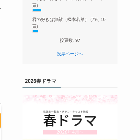
票)
で
た
君の好きは無敵（松本若菜）
(7%, 10
票)
投票数:
97
投票ページへ
2026春ドラマ