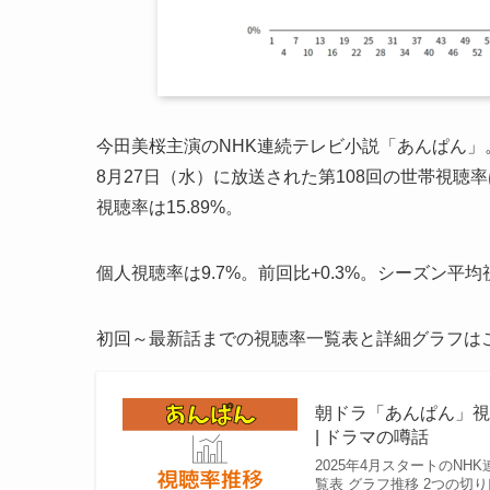
今田美桜主演のNHK連続テレビ小説「あんぱん」
8月27日（水）に放送された第108回の世帯視聴率は
視聴率は15.89%。
個人視聴率は9.7%。前回比+0.3%。シーズン平均視
初回～最新話までの視聴率一覧表と詳細グラフは
朝ドラ「あんぱん」視
| ドラマの噂話
2025年4月スタートのN
覧表 グラフ推移 2つの切