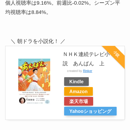
個人視聴率は9.16%。前週比-0.02%。シーズン平
均視聴率は8.84%。
＼ 朝ドラを小説化！ ／
小説
ＮＨＫ連続テレビ小
説 あんぱん 上
created by
Rinker
Kindle
Amazon
楽天市場
Yahooショッピング