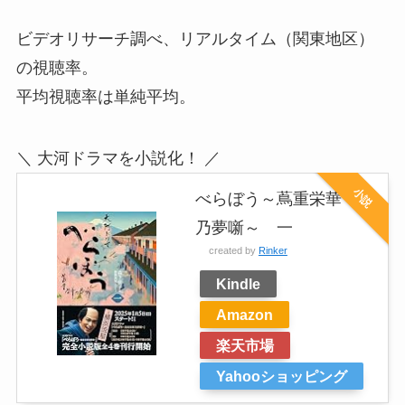
ビデオリサーチ調べ、リアルタイム（関東地区）
の視聴率。
平均視聴率は単純平均。
＼ 大河ドラマを小説化！ ／
小説
べらぼう～蔦重栄華
乃夢噺～ 一
created by
Rinker
Kindle
Amazon
楽天市場
Yahooショッピング