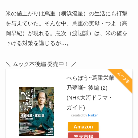
米の値上がりは蔦重（横浜流星）の生活にも打撃
を与えていた。そんな中、蔦重の実母・つよ（高
岡早紀）が現れる。意次（渡辺謙）は、米の値を
下げる対策を講じるが…。
＼ ムック本後編 発売中！ ／
ムック本
べらぼう~蔦重栄華
乃夢噺~ 後編 (2)
(NHK大河ドラマ・
ガイド)
created by
Rinker
Amazon
楽天市場