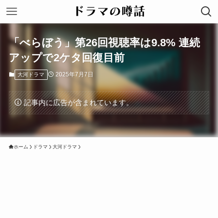
「べらぼう」第26回視聴率は9.8% 連続
アップで2ケタ回復目前
2025年7月7日
大河ドラマ
記事内に広告が含まれています。
ホーム
ドラマ
大河ドラマ