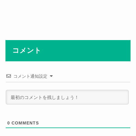
コメント
コメント通知設定
0
COMMENTS