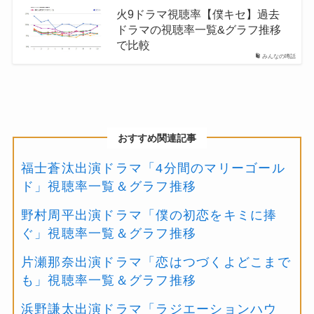
火9ドラマ視聴率【僕キセ】過去
ドラマの視聴率一覧&グラフ推移
で比較
みんなの噂話
おすすめ関連記事
福士蒼汰出演ドラマ「4分間のマリーゴール
ド」視聴率一覧＆グラフ推移
野村周平出演ドラマ「僕の初恋をキミに捧
ぐ」視聴率一覧＆グラフ推移
片瀬那奈出演ドラマ「恋はつづくよどこまで
も」視聴率一覧＆グラフ推移
浜野謙太出演ドラマ「ラジエーションハウ