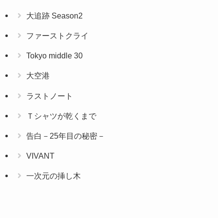
大追跡 Season2
ファーストクライ
Tokyo middle 30
大空港
ラストノート
Ｔシャツが乾くまで
告白－25年目の秘密－
VIVANT
一次元の挿し木