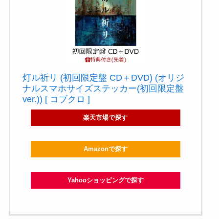
灯ル祈リ (初回限定盤 CD＋DVD) (オリジ
ナルスマホサイズステッカー(初回限定盤
ver.)) [ コブクロ ]
楽天市場で探す
Amazonで探す
Yahooショッピングで探す