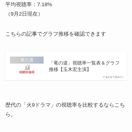
平均視聴率：7.18%
（9月2日現在）
こちらの記事でグラフ推移を確認できます
「竜の道」視聴率一覧表＆グラフ
推移【玉木宏主演】
あわせて読みたい
歴代の「火9ドラマ」の視聴率を比較するならこち
ら。