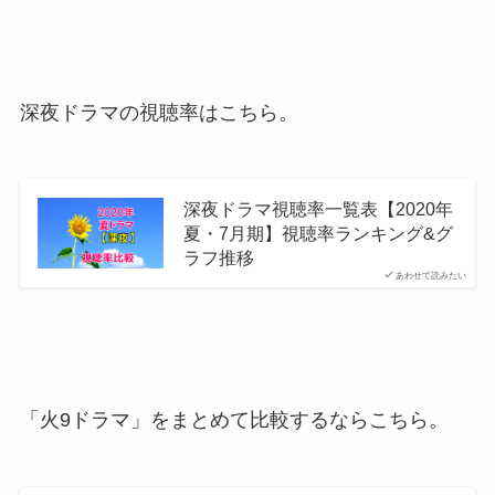
深夜ドラマの視聴率はこちら。
深夜ドラマ視聴率一覧表【2020年
夏・7月期】視聴率ランキング&グ
ラフ推移
あわせて読みたい
「火9ドラマ」をまとめて比較するならこちら。