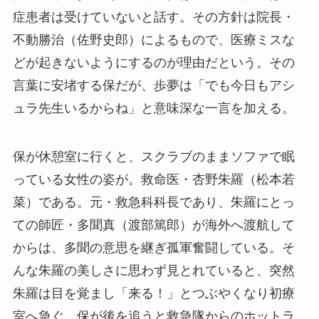
症患者は受けていないと話す。その方針は院長・
不動勝治（佐野史郎）によるもので、医療ミスな
どが起きないようにするのが理由だという。その
言葉に安堵する保だが、歩夢は「でも今日もアシ
ュラ先生いるからね」と意味深な一言を加える。
保が休憩室に行くと、スクラブのままソファで眠
っている女性の姿が。救命医・杏野朱羅（松本若
菜）である。元・救急科科長であり、朱羅にとっ
ての師匠・多聞真（渡部篤郎）が海外へ渡航して
からは、多聞の意思を継ぎ孤軍奮闘している。そ
んな朱羅の美しさに思わず見とれていると、突然
朱羅は目を覚まし「来る！」とつぶやくなり初療
室へ急ぐ。保が後を追うと救急隊からのホットラ