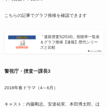
こちらの記事でグラフ推移を確認できます
「遺留捜査5(2018)」視聴率一覧表
＆グラフ推移【速報】歴代シリー
ズと比較
みんなの噂話
警視庁・捜査一課長3
2018年春ドラマ（4～6月）
キャスト：内藤剛志、安達祐実、本田博太郎、ほ