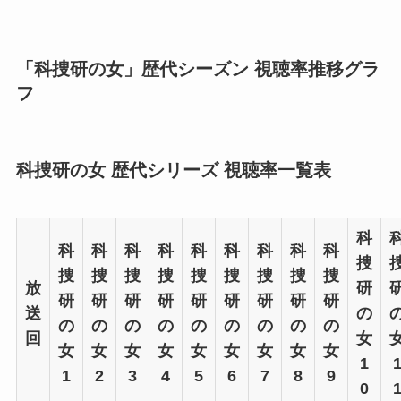
「科捜研の女」歴代シーズン 視聴率推移グラ
フ
科捜研の女 歴代シリーズ 視聴率一覧表
科
科
科
科
科
科
科
科
科
科
捜
捜
捜
捜
捜
捜
捜
捜
捜
捜
放
研
研
研
研
研
研
研
研
研
研
送
の
の
の
の
の
の
の
の
の
の
回
女
女
女
女
女
女
女
女
女
女
1
1
2
3
4
5
6
7
8
9
0