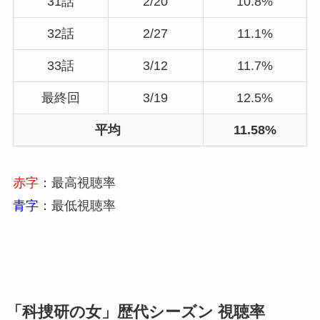
31話
2/20
10.8%
32話
2/27
11.1%
33話
3/12
11.7%
最終回
3/19
12.5%
平均
11.58%
赤字
：最高視聴率
青字
：最低視聴率
「科捜研の女」歴代シーズン 視聴率