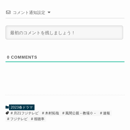
コメント通知設定
0
COMMENTS
2023春ドラマ
月21フジテレビ
木村拓哉
風間公親－教場０－
速報
フジテレビ
視聴率