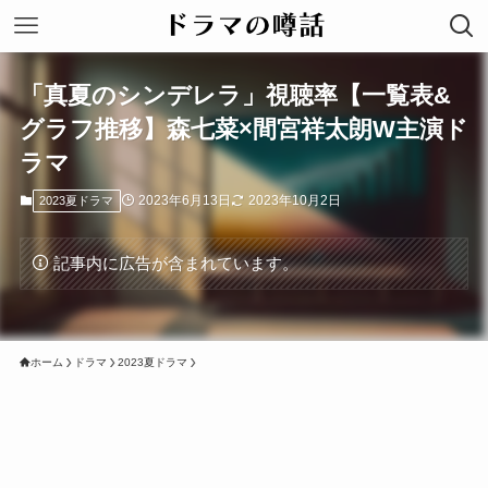
「真夏のシンデレラ」視聴率【一覧表&
グラフ推移】森七菜×間宮祥太朗W主演ド
ラマ
2023年6月13日
2023年10月2日
2023夏ドラマ
記事内に広告が含まれています。
ホーム
ドラマ
2023夏ドラマ