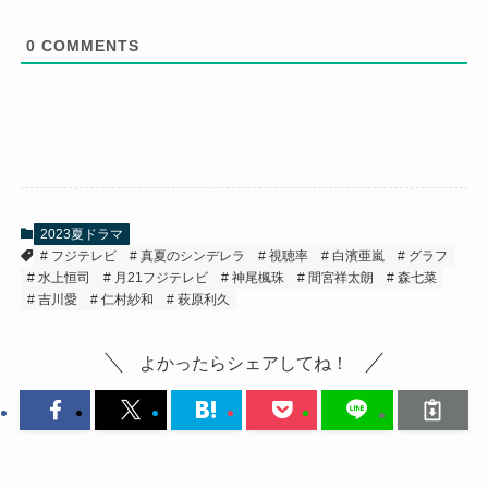
0
COMMENTS
2023夏ドラマ
フジテレビ
真夏のシンデレラ
視聴率
白濱亜嵐
グラフ
水上恒司
月21フジテレビ
神尾楓珠
間宮祥太朗
森七菜
吉川愛
仁村紗和
萩原利久
よかったらシェアしてね！