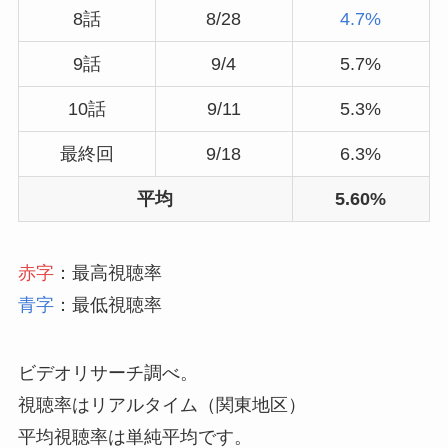
8話
8/28
4.7%
9話
9/4
5.7%
10話
9/11
5.3%
最終回
9/18
6.3%
平均
5.60%
赤字
：最高視聴率
青字
：最低視聴率
ビデオリサーチ調べ。
視聴率はリアルタイム（関東地区）
平均視聴率は単純平均です。