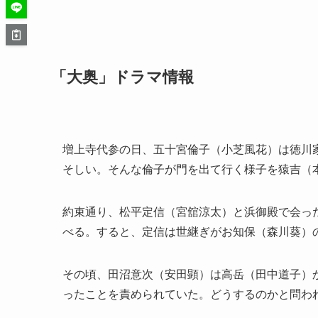
「大奥」ドラマ情報
増上寺代参の日、五十宮倫子（小芝風花）は徳川
そしい。そんな倫子が門を出て行く様子を猿吉（
約束通り、松平定信（宮舘涼太）と浜御殿で会っ
べる。すると、定信は世継ぎがお知保（森川葵）
その頃、田沼意次（安田顕）は高岳（田中道子）
ったことを責められていた。どうするのかと問わ