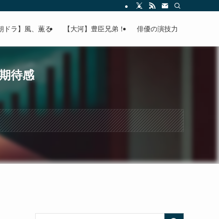
朝ドラ】風、薫る
【大河】豊臣兄弟！
俳優の演技力
に期待感