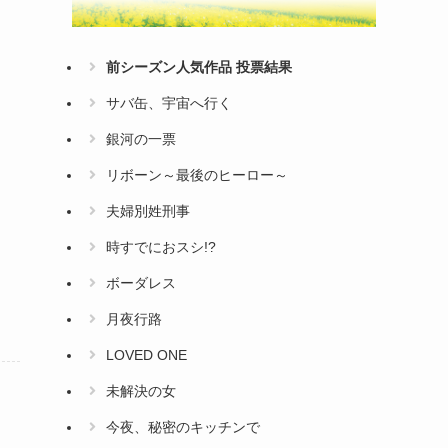
前シーズン人気作品 投票結果
サバ缶、宇宙へ行く
銀河の一票
リボーン～最後のヒーロー～
夫婦別姓刑事
時すでにおスシ!?
ボーダレス
月夜行路
LOVED ONE
未解決の女
今夜、秘密のキッチンで