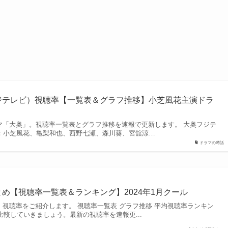
フジテレビ）視聴率【一覧表＆グラフ推移】小芝風花主演ドラ
ラマ「大奥」。視聴率一覧表とグラフ推移を速報で更新します。 大奥フジテ
スト：小芝風花、亀梨和也、西野七瀬、森川葵、宮舘涼…
ドラマの噂話
とめ【視聴率一覧表＆ランキング】2024年1月クール
マ」視聴率をご紹介します。 視聴率一覧表 グラフ推移 平均視聴率ランキン
比較していきましょう。最新の視聴率を速報更...