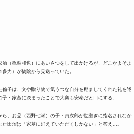
家治（亀梨和也）にあいさつをして出かけるが、どこかよそよ
本多力）が物陰から見送っていた。
た倫子は、文や贈り物で気うつな自分を励ましてくれた礼を述
の子・家基に決まったことで大奥も安泰だと口にする。
から、お品（西野七瀬）の子・貞次郎が世継ぎに指名されなか
れた田沼は「家基に消えていただくしかない」と答え…。