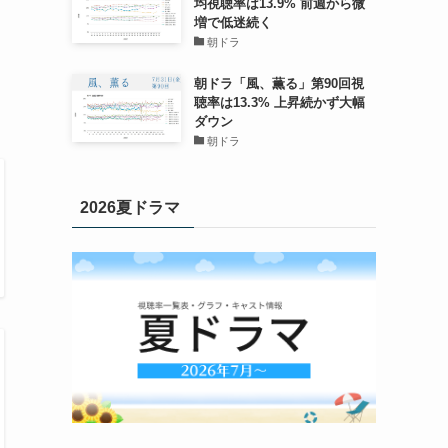
均視聴率は13.9% 前週から微
増で低迷続く
朝ドラ
朝ドラ「風、薫る」第90回視
聴率は13.3% 上昇続かず大幅
ダウン
朝ドラ
2026夏ドラマ