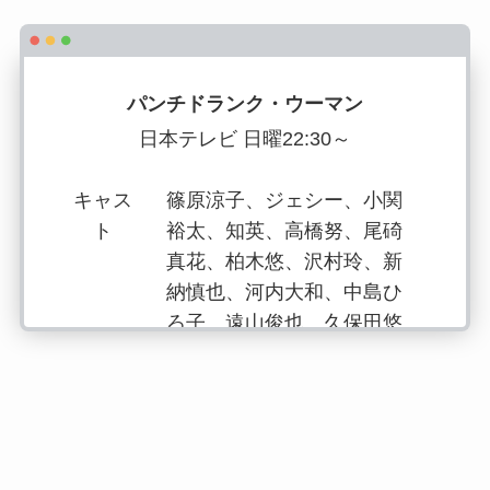
パンチドランク・ウーマン
日本テレビ 日曜22:30～
キャス
篠原涼子、ジェシー、小関
ト
裕太、知英、高橋努、尾碕
真花、柏木悠、沢村玲、新
納慎也、河内大和、中島ひ
ろ子、遠山俊也、久保田悠
来、小久保寿人、団長安
田、柾木玲弥、カルマ、高
岸宏行、星乃夢奈、越村友
一、梶原叶渚、大澄賢也、
竹財輝之助、山下容莉枝、