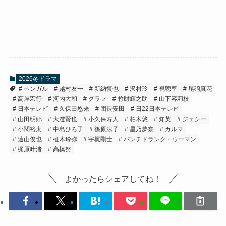
2026冬ドラマ
ベンガル
越村友一
新納慎也
沢村玲
視聴率
尾碕真花
高岸宏行
河内大和
グラフ
竹財輝之助
山下容莉枝
日本テレビ
久保田悠来
団長安田
日22日本テレビ
山田明郷
大澄賢也
小久保寿人
柏木悠
知英
ジェシー
小関裕太
中島ひろ子
篠原涼子
星乃夢奈
カルマ
遠山俊也
柾木玲弥
宇梶剛士
パンチドランク・ウーマン
梶原叶渚
高橋努
よかったらシェアしてね！