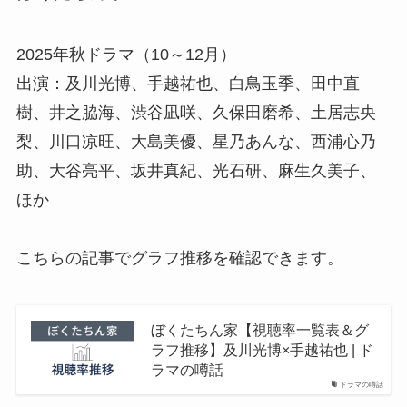
2025年秋ドラマ（10～12月）
出演：及川光博、手越祐也、白鳥玉季、田中直
樹、井之脇海、渋谷凪咲、久保田磨希、土居志央
梨、川口凉旺、大島美優、星乃あんな、西浦心乃
助、大谷亮平、坂井真紀、光石研、麻生久美子、
ほか
こちらの記事でグラフ推移を確認できます。
ぼくたちん家【視聴率一覧表＆グ
ラフ推移】及川光博×手越祐也 | ド
ラマの噂話
ドラマの噂話