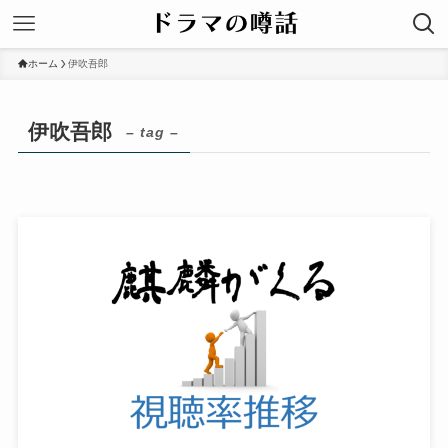
ホーム
伊吹吾郎
伊吹吾郎
– tag –