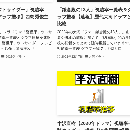
ウトサイダー」視聴率
「鎌倉殿の13人」視聴率一覧表＆
グラフ推移】西島秀俊主
ラフ推移【速報】歴代大河ドラマ
比較
期のテレ朝ドラマ「警視庁アウトサ
2022年の大河ドラマ「鎌倉殿の13人」。
聴率一覧表とグラフ推移を速報
者や脚本の情報に加えて、視聴率などの放
 警視庁アウトサイダー テレビ
後の情報をまとめて随時更新していきます
0～ 原作：加藤実秋「...
視聴率一覧表 グラフ推移 2つの切り口...
2023冬ドラマ
2021年12月7日
大河ドラマ
半沢直樹【2020年ドラマ】視聴率