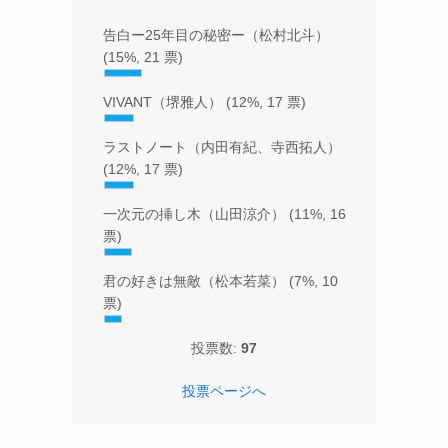
告白ー25年目の秘密ー（松村北斗）
(15%, 21 票)
VIVANT（堺雅人）
(12%, 17 票)
ラストノート（内田有紀、寺西拓人）
(12%, 17 票)
一次元の挿し木（山田涼介）
(11%, 16
票)
君の好きは無敵（松本若菜）
(7%, 10
票)
投票数:
97
投票ページへ