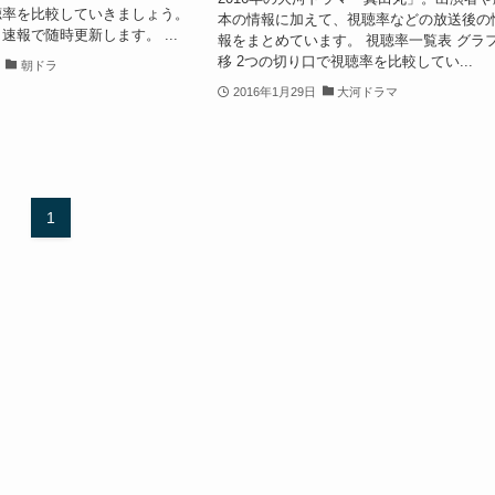
聴率を比較していきましょう。
本の情報に加えて、視聴率などの放送後の
速報で随時更新します。 ...
報をまとめています。 視聴率一覧表 グラ
移 2つの切り口で視聴率を比較してい...
朝ドラ
2016年1月29日
大河ドラマ
1