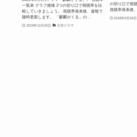
の切り口で視
一覧表 グラフ推移 2つの切り口で視聴率を比
視聴率発表後、
較していきましょう。 視聴率発表後、速報で
随時更新します。 「麒麟がくる」の...
2018年9月26日
2019年12月20日
大河ドラマ