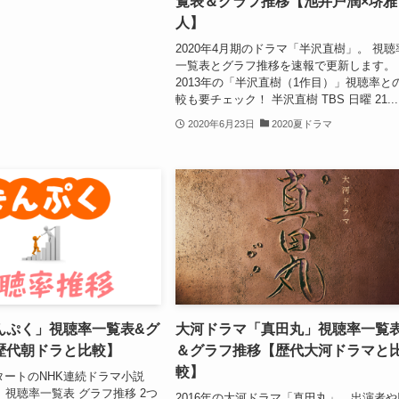
覧表＆グラフ推移【池井戸潤×堺雅
人】
2020年4月期のドラマ「半沢直樹」。 視聴
一覧表とグラフ推移を速報で更新します。
2013年の「半沢直樹（1作目）」視聴率と
較も要チェック！ 半沢直樹 TBS 日曜 21...
2020年6月23日
2020夏ドラマ
んぷく」視聴率一覧表&グ
大河ドラマ「真田丸」視聴率一覧
歴代朝ドラと比較】
＆グラフ推移【歴代大河ドラマと
較】
スタートのNHK連続ドラマ小説
 視聴率一覧表 グラフ推移 2つ
2016年の大河ドラマ「真田丸」。出演者や