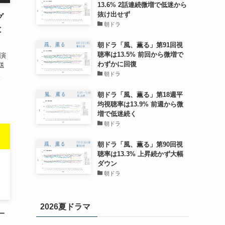
13.6% 2話連続微増で低迷から
抜け出せず
グ
朝ドラ
と
朝ドラ「風、薫る」第91回視
聴率は13.5% 前回から微増で
出演
わずかに回復
送
。
朝ドラ
朝ドラ「風、薫る」第18週平
均視聴率は13.9% 前週から微
増で低迷続く
朝ドラ
朝ドラ「風、薫る」第90回視
聴率は13.3% 上昇続かず大幅
ダウン
朝ドラ
2026夏ドラマ
一