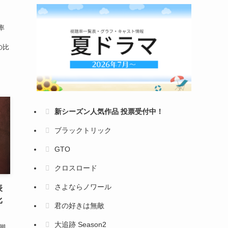
率
の比
新シーズン人気作品 投票受付中！
ブラックトリック
GTO
クロスロード
さよならノワール
表
比
君の好きは無敵
大追跡 Season2
脚