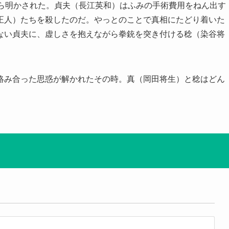
から明かされた。貞夫（長江英和）はふみの手術費用をねん出す
正人）たちを殺したのだ。やっとのことで真相にたどり着いた
ない貞夫に、虚しさを抱えながら拳銃を突き付ける稔（染谷将
絡み合った思惑が解かれたその時。真（岡田将生）と稔はどん