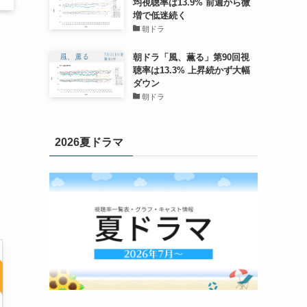
均視聴率は13.9% 前週から微
増で低迷続く
朝ドラ
朝ドラ「風、薫る」第90回視
聴率は13.3% 上昇続かず大幅
ダウン
朝ドラ
2026夏ドラマ
イ