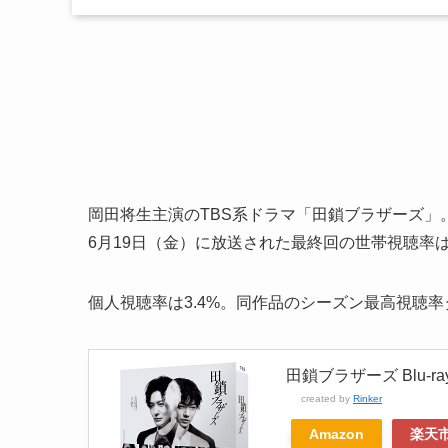
岡田将生主演のTBS系ドラマ「田鎖ブラザーズ」
6月19日（金）に放送された最終回の世帯視聴率は5.
個人視聴率は3.4%。同作品のシーズン最高視聴率タ
田鎖ブラザーズ Blu-ra
created by
Rinker
Amazon
楽天