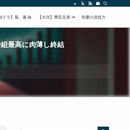
朝ドラ】風、薫る
【大河】豊臣兄弟！
俳優の演技力
番組最高に肉薄し終結