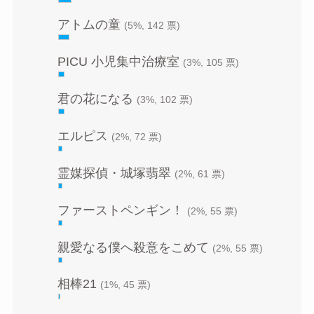
アトムの童
(5%, 142 票)
PICU 小児集中治療室
(3%, 105 票)
君の花になる
(3%, 102 票)
エルピス
(2%, 72 票)
霊媒探偵・城塚翡翠
(2%, 61 票)
ファーストペンギン！
(2%, 55 票)
親愛なる僕へ殺意をこめて
(2%, 55 票)
相棒21
(1%, 45 票)