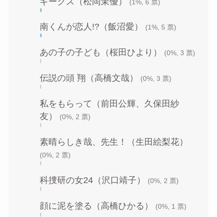
ギークス（松岡茉優）
(1%, 6 票)
南くんが恋人!?（飯沼愛）
(1%, 5 票)
あの子の子ども（桜田ひより）
(0%, 3 票)
伝説の頭 翔（高橋文哉）
(0%, 3 票)
私をもらって（前田公輝、久保田紗
友）
(0%, 2 票)
素晴らしき哉、先生！（生田絵梨花）
(0%, 2 票)
科捜研の女24（沢口靖子）
(0%, 2 票)
顔に泥を塗る（高橋ひかる）
(0%, 1 票)