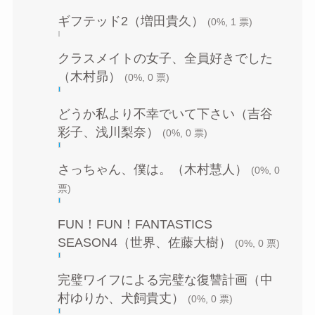
ギフテッド2（増田貴久）
(0%, 1 票)
クラスメイトの女子、全員好きでした
（木村昴）
(0%, 0 票)
どうか私より不幸でいて下さい（吉谷
彩子、浅川梨奈）
(0%, 0 票)
さっちゃん、僕は。（木村慧人）
(0%, 0
票)
FUN！FUN！FANTASTICS
SEASON4（世界、佐藤大樹）
(0%, 0 票)
完璧ワイフによる完璧な復讐計画（中
村ゆりか、犬飼貴丈）
(0%, 0 票)