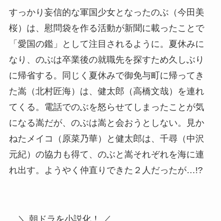
すっかり妄信的な軍国少女となったのぶ（今田美
桜）は、慰問袋を作る活動が新聞に載ったことで
「愛国の鑑」として注目されるように。夏休みに
なり、のぶは卒業後の就職先を探すため久しぶり
に帰省する。同じく夏休みで御免与町に帰ってき
た嵩（北村匠海）は、健太郎（高橋文哉）を連れ
てくる。電話でのぶを怒らせてしまったことが気
になる嵩だが、のぶは嵩と会おうとしない。見か
ねたメイコ（原菜乃華）と健太郎は、千尋（中沢
元紀）の協力も得て、のぶと嵩それぞれを海に連
れ出す。ようやく仲直りできた２人だったが…!?
＼ 朝ドラを小説化！ ／