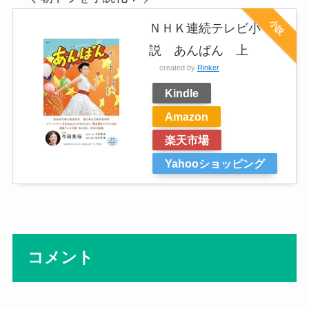
小説
ＮＨＫ連続テレビ小
説 あんぱん 上
created by
Rinker
Kindle
Amazon
楽天市場
Yahooショッピング
コメント