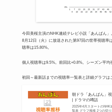
今田美桜主演のNHK連続テレビ小説「あんぱん」
8月12日（火）に放送された第97回の世帯視聴率は1
聴率は15.80%。
個人視聴率は9.5%。前回比+0.8%。シーズン平均視
初回～最新話までの視聴率一覧表と詳細グラフは
朝ドラ「あんぱん」視
| ドラマの噂話
2025年4月スタートのN
覧表 グラフ推移 2つの切