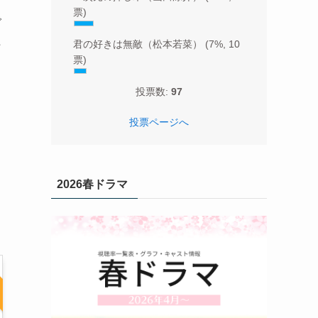
票)
で
た
君の好きは無敵（松本若菜）
(7%, 10
票)
投票数:
97
投票ページへ
2026春ドラマ