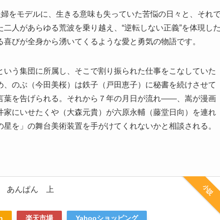
夫婦をモデルに、生きる意味も失っていた苦悩の日々と、それ
二人があらゆる荒波を乗り越え、“逆転しない正義”を体現し
る喜びが全身から湧いてくるような愛と勇気の物語です。
という集団に所属し、そこで割り振られた仕事をこなしていた
め、のぶ（今田美桜）は鉄子（戸田恵子）に秘書を続けさせて
言葉を告げられる。それから７年の月日が流れ――、嵩が漫画
井家にいせたくや（大森元貴）が六原永輔（藤堂日向）を連れ
の星を」の舞台美術装置を手がけてくれないかと相談される。
小説
 あんぱん 上
n
楽天市場
Yahooショッピング