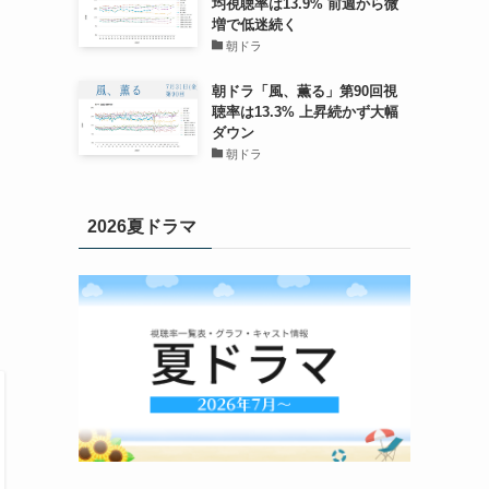
均視聴率は13.9% 前週から微
増で低迷続く
朝ドラ
朝ドラ「風、薫る」第90回視
聴率は13.3% 上昇続かず大幅
ダウン
朝ドラ
2026夏ドラマ