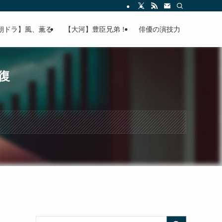
朝ドラ】風、薫る
【大河】豊臣兄弟！
俳優の演技力
復