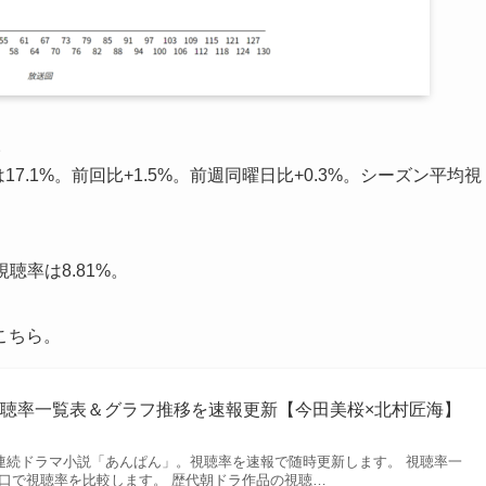
。
7.1%。前回比+1.5%。前週同曜日比+0.3%。シーズン平均視
聴率は8.81%。
こちら。
聴率一覧表＆グラフ推移を速報更新【今田美桜×北村匠海】
HK連続ドラマ小説「あんぱん」。視聴率を速報で随時更新します。 視聴率一
り口で視聴率を比較します。 歴代朝ドラ作品の視聴…