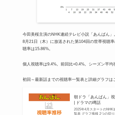
今田美桜主演のNHK連続テレビ小説「あんぱん」
8月21日（木）に放送された第104回の世帯視聴率は
聴率は15.86%。
個人視聴率は9.4%。前回比+0.4%。シーズン平均視
初回～最新話までの視聴率一覧表と詳細グラフは
朝ドラ「あんぱん」視
| ドラマの噂話
2025年4月スタートのN
覧表 グラフ推移 2つの切