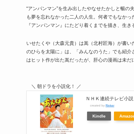
“アンパンマン”を生み出したやなせたかしと暢の
も夢を忘れなかった二人の人生。何者でもなかった
『アンパンマン』にたどり着くまでを描き、生き
いせたくや（大森元貴）は嵩（北村匠海）が書い
のひらを太陽に」は、「みんなのうた」でも紹介
はヒット作が出た嵩だったが、肝心の漫画は未だ
＼ 朝ドラを小説化！ ／
ＮＨＫ連続テレビ小説
created by
Rinker
Kindle
Amazo