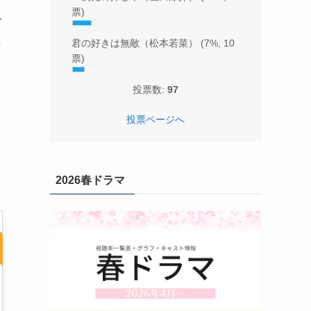
票)
で
た
君の好きは無敵（松本若菜）
(7%, 10
票)
投票数:
97
投票ページへ
2026春ドラマ