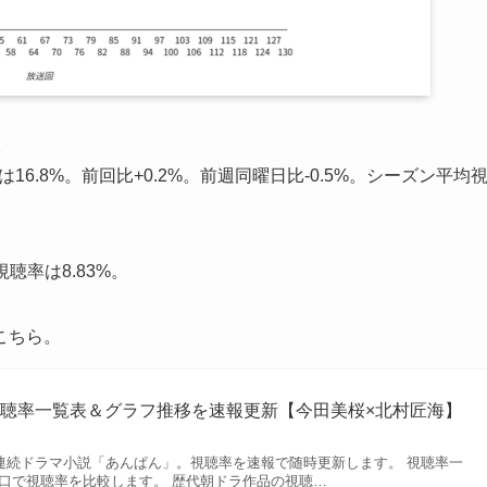
。
16.8%。前回比+0.2%。前週同曜日比-0.5%。シーズン平均
聴率は8.83%。
こちら。
聴率一覧表＆グラフ推移を速報更新【今田美桜×北村匠海】
HK連続ドラマ小説「あんぱん」。視聴率を速報で随時更新します。 視聴率一
り口で視聴率を比較します。 歴代朝ドラ作品の視聴…