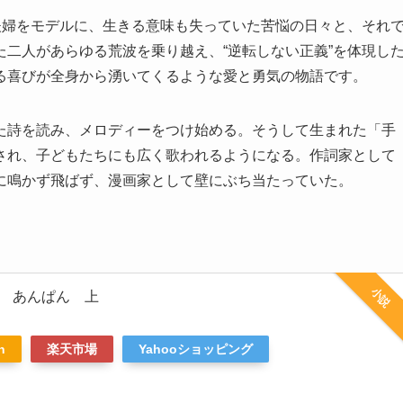
夫婦をモデルに、生きる意味も失っていた苦悩の日々と、それ
二人があらゆる荒波を乗り越え、“逆転しない正義”を体現し
る喜びが全身から湧いてくるような愛と勇気の物語です。
た詩を読み、メロディーをつけ始める。そうして生まれた「手
され、子どもたちにも広く歌われるようになる。作詞家として
に鳴かず飛ばず、漫画家として壁にぶち当たっていた。
小説
 あんぱん 上
n
楽天市場
Yahooショッピング