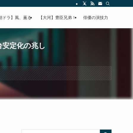
朝ドラ】風、薫る
【大河】豊臣兄弟！
俳優の演技力
%台安定化の兆し