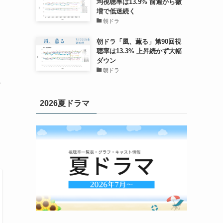
均視聴率は13.9% 前週から微
増で低迷続く
朝ドラ
朝ドラ「風、薫る」第90回視
聴率は13.3% 上昇続かず大幅
ダウン
朝ドラ
視
2026夏ドラマ