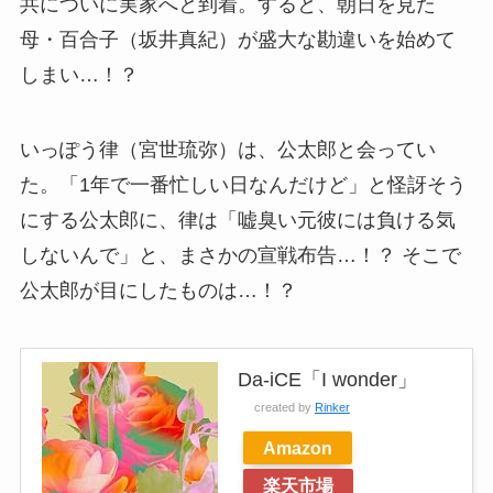
共についに実家へと到着。すると、朝日を見た
母・百合子（坂井真紀）が盛大な勘違いを始めて
しまい…！？
いっぽう律（宮世琉弥）は、公太郎と会ってい
た。「1年で一番忙しい日なんだけど」と怪訝そう
にする公太郎に、律は「嘘臭い元彼には負ける気
しないんで」と、まさかの宣戦布告…！？ そこで
公太郎が目にしたものは…！？
Da-iCE「I wonder」
created by
Rinker
Amazon
楽天市場