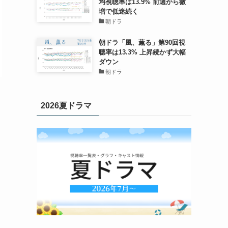
均視聴率は13.9% 前週から微
増で低迷続く
朝ドラ
朝ドラ「風、薫る」第90回視
聴率は13.3% 上昇続かず大幅
ダウン
朝ドラ
2026夏ドラマ