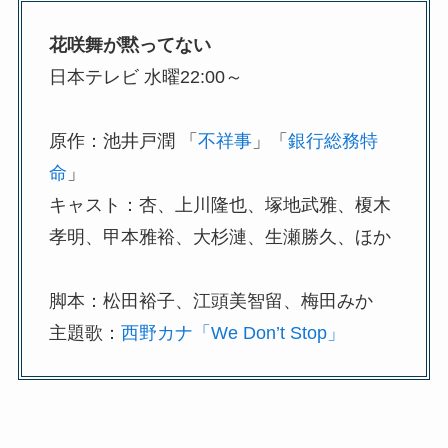
花咲舞が黙ってない
日本テレビ 水曜22:00～
原作：池井戸潤 「
不祥事
」「
銀行総務特
命
」
キャスト：杏、上川隆也、塚地武雅、榎木
孝明、甲本雅裕、大杉漣、生瀬勝久、ほか
脚本：松田裕子、江頭美智留、梅田みか
主題歌：
西野カナ「We Don’t Stop」