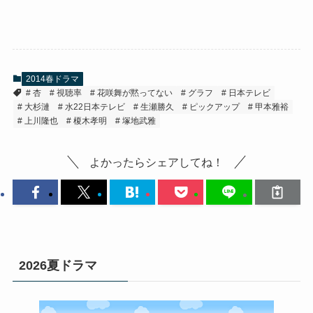
2014春ドラマ
杏
視聴率
花咲舞が黙ってない
グラフ
日本テレビ
大杉漣
水22日本テレビ
生瀬勝久
ピックアップ
甲本雅裕
上川隆也
榎木孝明
塚地武雅
よかったらシェアしてね！
2026夏ドラマ