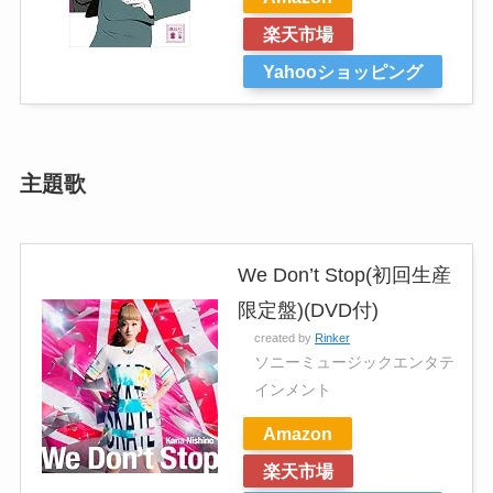
楽天市場
Yahooショッピング
主題歌
We Don’t Stop(初回生産
限定盤)(DVD付)
created by
Rinker
ソニーミュージックエンタテ
インメント
Amazon
楽天市場