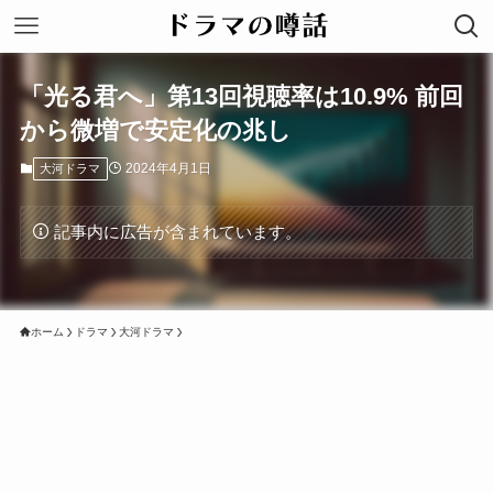
「光る君へ」第13回視聴率は10.9% 前回
から微増で安定化の兆し
2024年4月1日
大河ドラマ
記事内に広告が含まれています。
ホーム
ドラマ
大河ドラマ