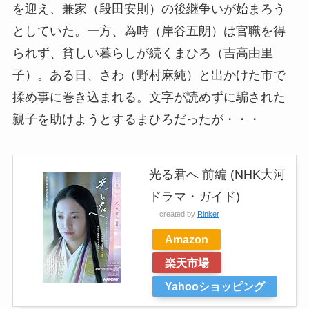
を迎え、兼家（段田安則）の後継争いが始まろう
としていた。一方、為時（岸谷五朗）は官職を得
られず、貧しい暮らしが続くまひろ（吉高由里
子）。ある日、さわ（野村麻純）と出かけた市で
揉め事に巻き込まれる。文字が読めずに騙された
親子を助けようとするまひろだったが・・・
光る君へ 前編 (NHK大河
ドラマ・ガイド)
created by
Rinker
Amazon
楽天市場
Yahooショッピング