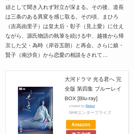
頑として聞き入れず対立が深まる。その後、道長
は三条のある異変を感じ取る。その頃、まひろ
（吉高由里子）は皇太后・彰子（見上愛）に仕え
ながら、源氏物語の執筆を続ける中、越後から帰
京した父・為時（岸谷五朗）と再会。さらに娘・
賢子（南沙良）から恋愛の相談をされて…
大河ドラマ 光る君へ 完
全版 第四集 ブルーレイ
BOX [Blu-ray]
created by
Rinker
NHKエンタープライズ
Amazon