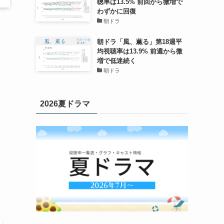
聴率は13.5% 前回から微増で
わずかに回復
朝ドラ
朝ドラ「風、薫る」第18週平
均視聴率は13.9% 前週から微
増で低迷続く
朝ドラ
2026夏ドラマ