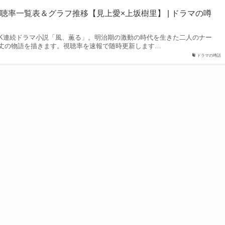
聴率一覧表＆グラフ推移【見上愛×上坂樹里】 | ドラマの噂
NHK連続ドラマ小説「風、薫る」。明治期の激動の時代を生きた二人のナー
丈の物語を描きます。視聴率を速報で随時更新します…
ドラマの噂話