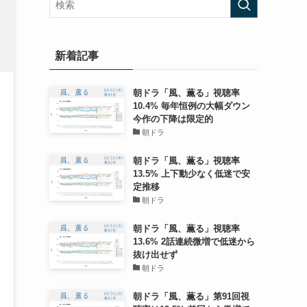
新着記事
朝ドラ「風、薫る」視聴率
10.4% 毎年恒例の大幅ダウン
今作の下降は限定的
朝ドラ
朝ドラ「風、薫る」視聴率
13.5% 上下動少なく低迷で安
定推移
朝ドラ
朝ドラ「風、薫る」視聴率
13.6% 2話連続微増で低迷から
抜け出せず
朝ドラ
朝ドラ「風、薫る」第91回視