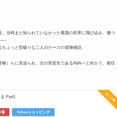
性。当時まだ知られていなかった看護の世界に飛び込み、傷つ
――
るちょっと型破りな二人のナースの冒険物語。
背椿）らに見送られ、次の実習先である内科へと向かう。着任
ムック本
Part1
市場
Yahooショッピング