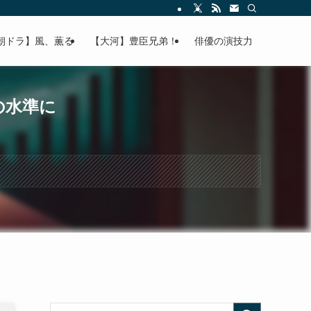
朝ドラ】風、薫る
【大河】豊臣兄弟！
俳優の演技力
の水準に