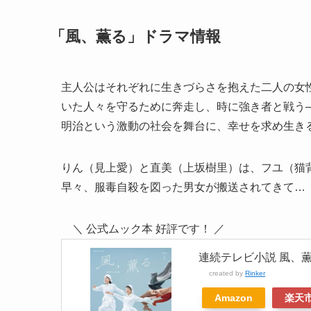
「風、薫る」ドラマ情報
主人公はそれぞれに生きづらさを抱えた二人の女
いた人々を守るために奔走し、時に強き者と戦う
明治という激動の社会を舞台に、幸せを求め生き
りん（見上愛）と直美（上坂樹里）は、フユ（猫
早々、服毒自殺を図った男女が搬送されてきて…
＼ 公式ムック本 好評です！ ／
連続テレビ小説 風、薫る 
created by
Rinker
Amazon
楽天