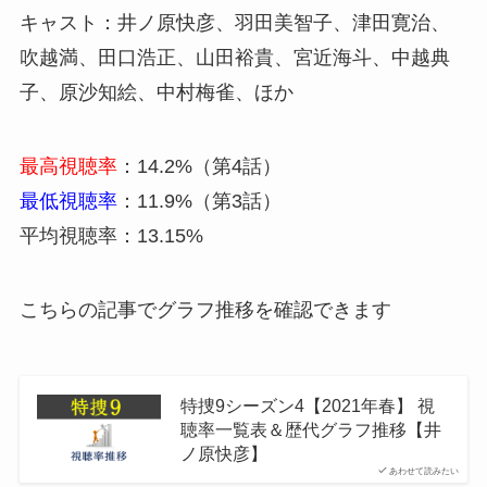
キャスト：井ノ原快彦、羽田美智子、津田寛治、
吹越満、田口浩正、山田裕貴、宮近海斗、中越典
子、原沙知絵、中村梅雀、ほか
最高視聴率
：14.2%（第4話）
最低視聴率
：11.9%（第3話）
平均視聴率：13.15%
こちらの記事でグラフ推移を確認できます
特捜9シーズン4【2021年春】 視
聴率一覧表＆歴代グラフ推移【井
ノ原快彦】
あわせて読みたい