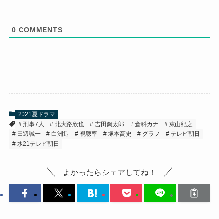
0
COMMENTS
2021夏ドラマ
刑事7人
北大路欣也
吉田鋼太郎
倉科カナ
東山紀之
田辺誠一
白洲迅
視聴率
塚本高史
グラフ
テレビ朝日
水21テレビ朝日
よかったらシェアしてね！