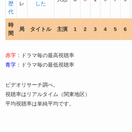
歴
レ
した
代
時
局
タイトル
主演
1
2
3
4
5
6
間
赤字
：ドラマ毎の最高視聴率
青字
：ドラマ毎の最低視聴率
ビデオリサーチ調べ。
視聴率はリアルタイム（関東地区）
平均視聴率は単純平均です。