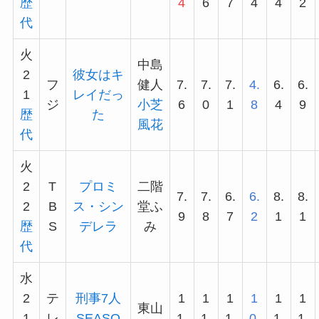
歴
4
6
7
4
4
2
代
火
中島
2
彼女はキ
フ
健人
7.
7.
7.
4.
6.
6.
1
レイだっ
ジ
小芝
6
0
1
8
4
9
歴
た
風花
代
火
2
T
プロミ
二階
7.
7.
6.
6.
8.
8.
2
B
ス・シン
堂ふ
9
8
7
2
1
1
歴
S
デレラ
み
代
水
2
テ
刑事7人
1
1
1
1
1
1
東山
1
レ
SEASO
1.
1.
1.
0.
1.
1.