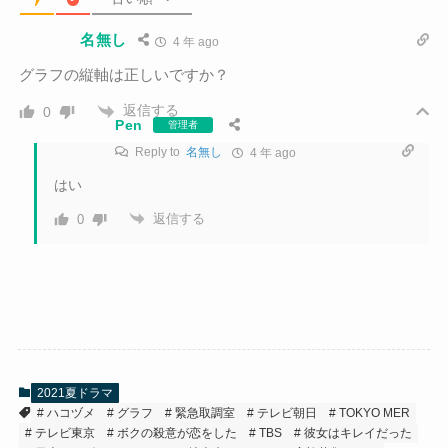
名無し
4 年 ago
グラフの縦軸は正しいですか？
返信する
0
Pen
管理者
Reply to
名無し
4 年 ago
はい
返信する
0
2021夏ドラマ
ハコヅメ
グラフ
緊急取調室
テレビ朝日
TOKYO MER
テレビ東京
ボクの殺意が恋をした
TBS
彼女はキレイだった