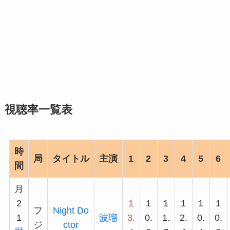
視聴率一覧表
時
局
タイトル
主演
1
2
3
4
5
6
間
月
2
1
1
1
1
1
1
フ
Night Do
1
波瑠
3.
0.
1.
2.
0.
0.
ジ
ctor