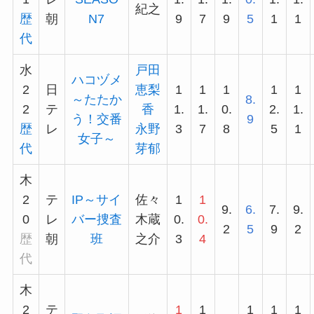
紀之
歴
朝
N7
9
7
9
5
1
1
代
水
戸田
ハコヅメ
2
日
恵梨
1
1
1
1
1
～たたか
8.
2
テ
香
1.
1.
0.
2.
1.
う！交番
9
歴
レ
永野
3
7
8
5
1
女子～
代
芽郁
木
2
テ
IP～サイ
佐々
1
1
9.
6.
7.
9.
0
レ
バー捜査
木蔵
0.
0.
2
5
9
2
歴
朝
班
之介
3
4
代
木
2
テ
1
1
1
1
1