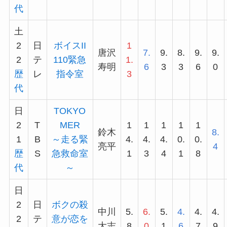
代
土
2
日
ボイスII
1
唐沢
7.
9.
8.
9.
9.
2
テ
110緊急
1.
寿明
6
3
3
6
0
歴
レ
指令室
3
代
日
TOKYO
2
T
MER
1
1
1
1
1
鈴木
8.
1
B
～走る緊
4.
4.
4.
0.
0.
亮平
4
歴
S
急救命室
1
3
4
1
8
代
～
日
2
日
ボクの殺
中川
5.
6.
5.
4.
4.
4.
2
テ
意が恋を
大志
8
0
1
6
7
9