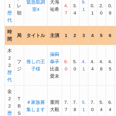
緊急取調
天海
9.
1
レ
4.
3.
0.
2.
0.
室4
祐希
1
歴
朝
7
4
1
0
9
代
時
局
タイトル
主演
1
2
3
4
5
6
間
木
深田
2
フ
推しの王
恭子
6.
5.
4.
4.
4.
4.
2
ジ
子様
比嘉
0
0
1
4
8
5
歴
愛未
代
金
2
T
＃家族募
重岡
7.
7.
5.
7.
5.
6.
2
B
集します
大毅
7
8
1
0
4
4
歴
S