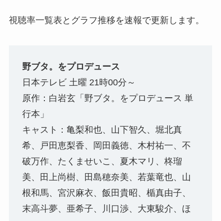
視聴率一覧表とグラフ推移を速報で更新します。
野ブタ。をプロデュース
日本テレビ 土曜 21時00分～
原作：白岩玄「野ブタ。をプロデュース 単
行本」
キャスト：亀梨和也、山下智久、堀北真
希、戸田恵梨香、岡田義徳、木村祐一、不
破万作、たくませいこ、夏木マリ、柊瑠
美、田上尚樹、田島穂奈美、若葉竜也、山
根和馬、宮沢麻衣、飯田貴昭、楯真由子、
末高斗夢、亜希子、川口渉、大東駿介、ほ