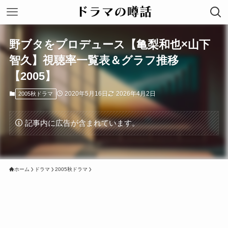
野ブタをプロデュース【亀梨和也×山下
智久】視聴率一覧表＆グラフ推移
【2005】
2020年5月16日
2026年4月2日
2005秋ドラマ
記事内に広告が含まれています。
ホーム
ドラマ
2005秋ドラマ