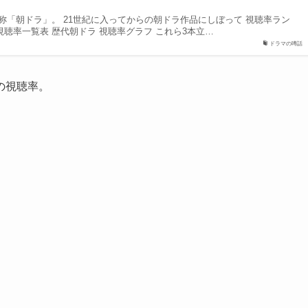
称「朝ドラ」。 21世紀に入ってからの朝ドラ作品にしぼって 視聴率ラン
 視聴率一覧表 歴代朝ドラ 視聴率グラフ これら3本立…
ドラマの噂話
の視聴率。