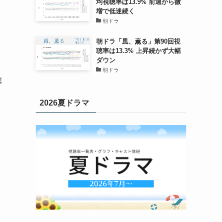
均視聴率は13.9% 前週から微
増で低迷続く
朝ドラ
朝ドラ「風、薫る」第90回視
聴率は13.3% 上昇続かず大幅
ダウン
朝ドラ
聴
2026夏ドラマ