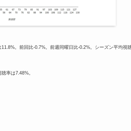
1.8%。前回比-0.7%。前週同曜日比-0.2%。シーズン平均視
聴率は7.48%。