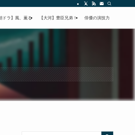
朝ドラ】風、薫る
【大河】豊臣兄弟！
俳優の演技力