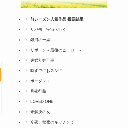
前シーズン人気作品 投票結果
サバ缶、宇宙へ行く
銀河の一票
リボーン～最後のヒーロー～
夫婦別姓刑事
時すでにおスシ!?
ボーダレス
月夜行路
LOVED ONE
未解決の女
今夜、秘密のキッチンで