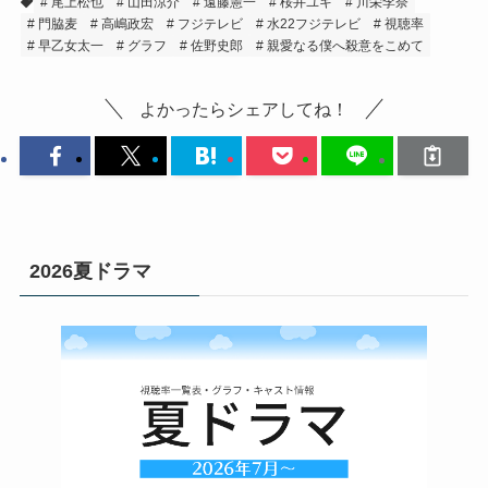
尾上松也
山田涼介
遠藤憲一
桜井ユキ
川栄李奈
門脇麦
高嶋政宏
フジテレビ
水22フジテレビ
視聴率
早乙女太一
グラフ
佐野史郎
親愛なる僕へ殺意をこめて
よかったらシェアしてね！
2026夏ドラマ