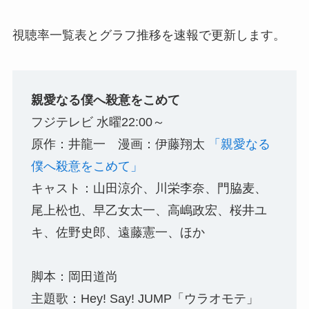
視聴率一覧表とグラフ推移を速報で更新します。
親愛なる僕へ殺意をこめて
フジテレビ 水曜22:00～
原作：井龍一 漫画：伊藤翔太
「親愛なる
僕へ殺意をこめて」
キャスト：山田涼介、川栄李奈、門脇麦、
尾上松也、早乙女太一、高嶋政宏、桜井ユ
キ、佐野史郎、遠藤憲一、ほか
脚本：岡田道尚
主題歌：Hey! Say! JUMP「ウラオモテ」