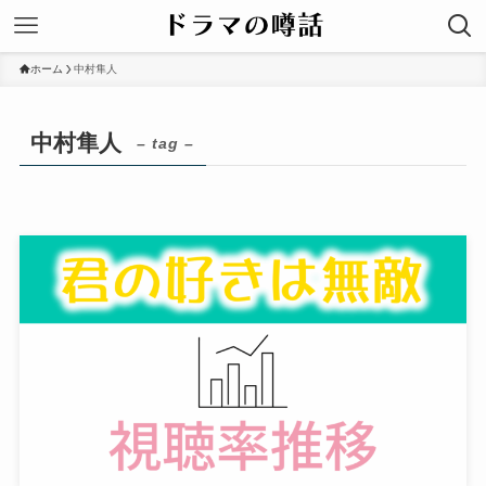
ホーム
中村隼人
中村隼人
– tag –