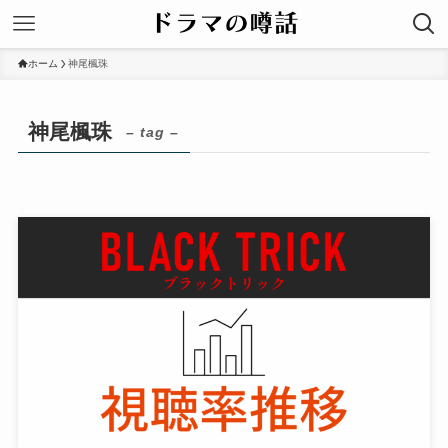
ホーム
神尾楓珠
神尾楓珠
– tag –