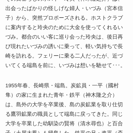
出会ったばかりの怪しげな婦人・いづみ（宮本信
子）から、突然プロポーズされる。ホストクラブ
に案内すると玲央のために大金を使ってくれるい
づみ。都合のいい客に巡り会った玲央は、後日再
び現れたいづみの誘いに乗って、軽い気持ちで長
崎を訪れる。フェリーに乗る二人だったが、近づ
いてくる端島を前に、いづみは想いを馳せて･･･。
1955年春、長崎県・端島。炭鉱員・一平（國村
隼）の家に生まれた青年・鉄平（神木隆之介）
は、島外の大学を卒業後、島の炭鉱業を取り仕切
る鷹羽鉱業の職員として端島に戻ってきた。同じ
大学を卒業した幼馴染の賢将（清水尋也）と百合
子（土屋太鳳）も帰島した。鉄平の兄・進平（斎