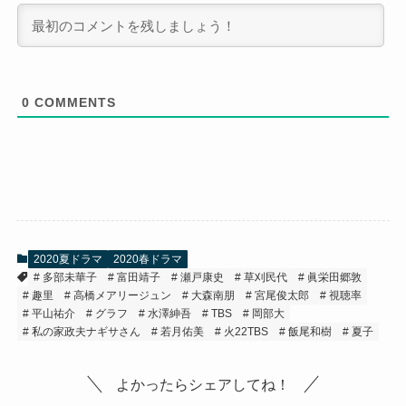
0
COMMENTS
2020夏ドラマ
2020春ドラマ
多部未華子
富田靖子
瀬戸康史
草刈民代
眞栄田郷敦
趣里
高橋メアリージュン
大森南朋
宮尾俊太郎
視聴率
平山祐介
グラフ
水澤紳吾
TBS
岡部大
私の家政夫ナギサさん
若月佑美
火22TBS
飯尾和樹
夏子
よかったらシェアしてね！