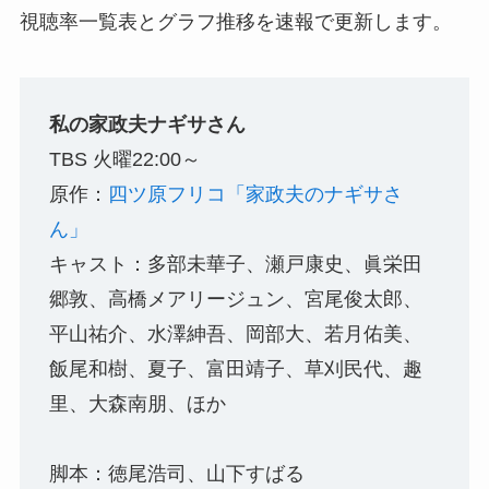
視聴率一覧表とグラフ推移を速報で更新します。
私の家政夫ナギサさん
TBS 火曜22:00～
原作：
四ツ原フリコ「家政夫のナギサさ
ん」
キャスト：多部未華子、瀬戸康史、眞栄田
郷敦、高橋メアリージュン、宮尾俊太郎、
平山祐介、水澤紳吾、岡部大、若月佑美、
飯尾和樹、夏子、富田靖子、草刈民代、趣
里、大森南朋、ほか
脚本：徳尾浩司、山下すばる