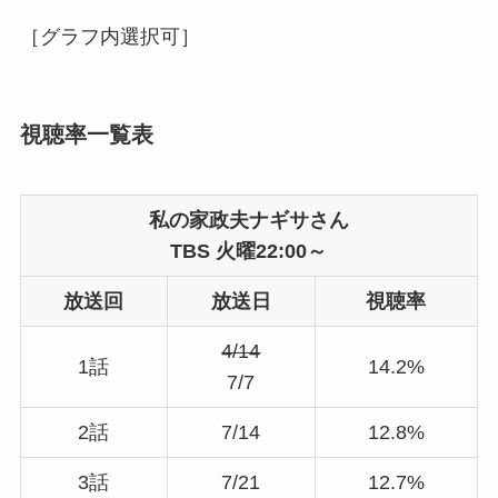
［グラフ内選択可］
視聴率一覧表
私の家政夫ナギサさん
TBS 火曜22:00～
放送回
放送日
視聴率
4/14
1話
14.2%
7/7
2話
7/14
12.8%
3話
7/21
12.7%