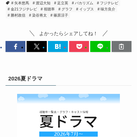
矢本悠馬
渡辺大知
足立英
バカリズム
フジテレビ
金21フジテレビ
視聴率
グラフ
イップス
味方良介
勝村政信
染谷将太
篠原涼子
よかったらシェアしてね！
2026夏ドラマ