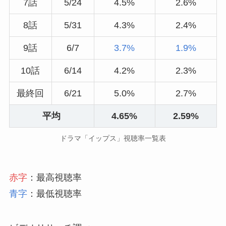
7話
5/24
4.5%
2.6%
8話
5/31
4.3%
2.4%
9話
6/7
3.7%
1.9%
10話
6/14
4.2%
2.3%
最終回
6/21
5.0%
2.7%
平均
4.65
%
2.59%
ドラマ「イップス」視聴率一覧表
赤字
：最高視聴率
青字
：最低視聴率