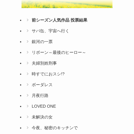
前シーズン人気作品 投票結果
サバ缶、宇宙へ行く
銀河の一票
リボーン～最後のヒーロー～
夫婦別姓刑事
時すでにおスシ!?
ボーダレス
月夜行路
LOVED ONE
未解決の女
今夜、秘密のキッチンで