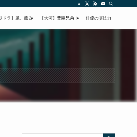
朝ドラ】風、薫る
【大河】豊臣兄弟！
俳優の演技力