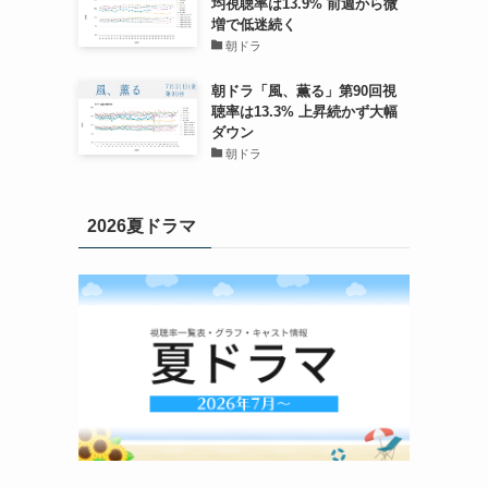
均視聴率は13.9% 前週から微
増で低迷続く
朝ドラ
朝ドラ「風、薫る」第90回視
聴率は13.3% 上昇続かず大幅
ダウン
朝ドラ
2026夏ドラマ