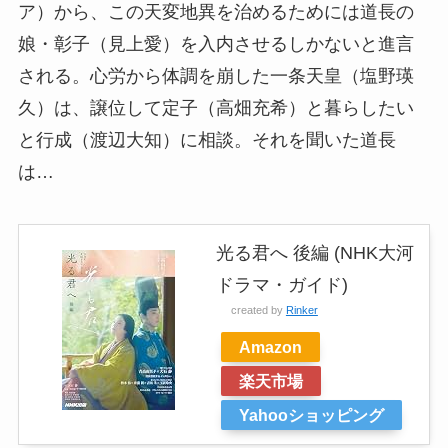
ア）から、この天変地異を治めるためには道長の
娘・彰子（見上愛）を入内させるしかないと進言
される。心労から体調を崩した一条天皇（塩野瑛
久）は、譲位して定子（高畑充希）と暮らしたい
と行成（渡辺大知）に相談。それを聞いた道長
は…
光る君へ 後編 (NHK大河
ドラマ・ガイド)
created by
Rinker
Amazon
楽天市場
Yahooショッピング