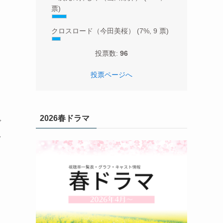
票)
クロスロード（今田美桜）
(7%, 9 票)
投票数:
96
投票ページへ
2026春ドラマ
で
み