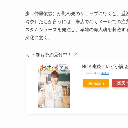
歩（仲里依紗）が勤め先のショップに行くと、盛
玲奈）たちが言うには、来店でなくメールでの注
スタムシューズを発注し、孝雄の職人魂を刺激す
変化に驚く。
＼ 下巻も予約受付中！ ／
NHK連続テレビ小説 おむ
created by
Rinker
Amazon
楽天