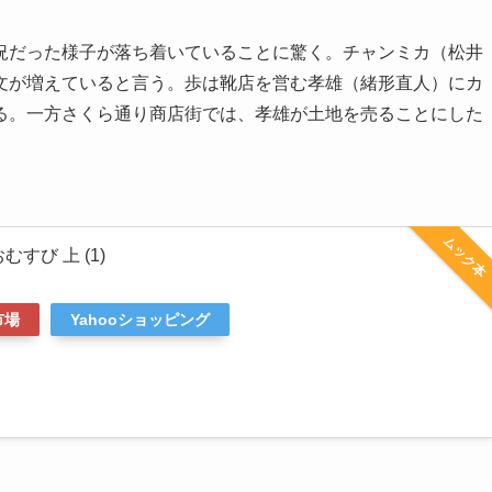
況だった様子が落ち着いていることに驚く。チャンミカ（松井
文が増えていると言う。歩は靴店を営む孝雄（緒形直人）にカ
る。一方さくら通り商店街では、孝雄が土地を売ることにした
ムック本
すび 上 (1)
市場
Yahooショッピング