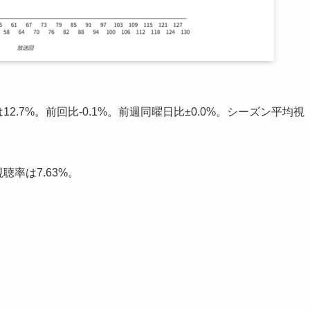
2.7%。前回比-0.1%。前週同曜日比±0.0%。シーズン平均視
聴率は7.63%。