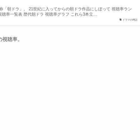
称「朝ドラ」。 21世紀に入ってからの朝ドラ作品にしぼって 視聴率ラン
 視聴率一覧表 歴代朝ドラ 視聴率グラフ これら3本立…
ドラマの噂話
の視聴率。