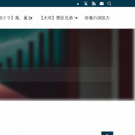
朝ドラ】風、薫る
【大河】豊臣兄弟！
俳優の演技力