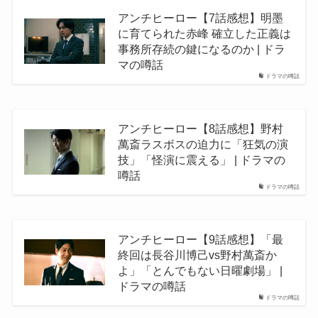
アンチヒーロー【7話感想】明墨
に育てられた赤峰 確立した正義は
事務所存続の鍵になるのか | ドラ
マの噂話
ドラマの噂話
アンチヒーロー【8話感想】野村
萬斎ラスボスの迫力に「狂気の演
技」「怪演に震える」 | ドラマの
噂話
ドラマの噂話
アンチヒーロー【9話感想】「最
終回は長谷川博己vs野村萬斎か
よ」「とんでもない日曜劇場」 |
ドラマの噂話
ドラマの噂話