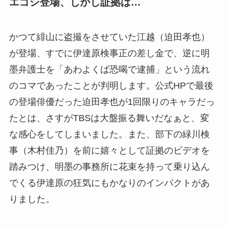
エゴシ登場、しかし証拠は…
かつて緋山に盗撮をさせていた江越（迫田孝也）
が登場、すでに伊達原検事正の差し金で、逆に明
墨弁護士を「あわよくば恐喝で逮捕」という流れ
のコマであったことが判明します。公式HPで最後
の登場俳優だった迫田孝也が1回限りのキャラだっ
たとは、さすがTBSは大盤振る舞いだなぁと、変
な感心をしてしまいました。また、部下の緑川検
事（木村佳乃）を前に嬉々として証拠のビデオを
踏みつけ、明墨の事務所に花束を持って乗り込ん
でくる伊達原の狂気にもかなりのインパクトがあ
りました。