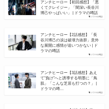
アンチヒーロー【初回感想】「悪
くてクレイジー」「闇深い長谷川
博己やっぱいい」 | ドラマの噂話
ドラマの噂話
アンチヒーロー【2話感想】「長
谷川博己の涙は破壊力抜群」意外
な展開に感情が追いつかない | ド
ラマの噂話
ドラマの噂話
アンチヒーロー【3話感想】あえ
て”負け”へと誘導する明墨に「鳥
肌」「こんな芝居も打つの？」 |
ドラマの噂…
ドラマの噂話