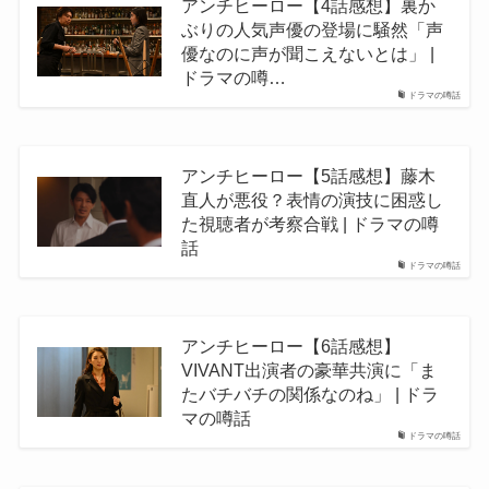
アンチヒーロー【4話感想】裏か
ぶりの人気声優の登場に騒然「声
優なのに声が聞こえないとは」 |
ドラマの噂…
ドラマの噂話
アンチヒーロー【5話感想】藤木
直人が悪役？表情の演技に困惑し
た視聴者が考察合戦 | ドラマの噂
話
ドラマの噂話
アンチヒーロー【6話感想】
VIVANT出演者の豪華共演に「ま
たバチバチの関係なのね」 | ドラ
マの噂話
ドラマの噂話