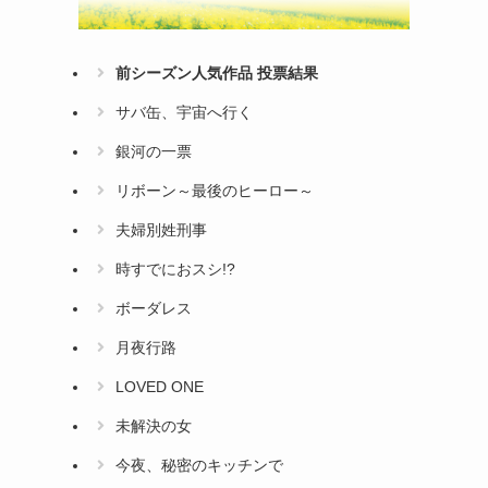
前シーズン人気作品 投票結果
サバ缶、宇宙へ行く
銀河の一票
リボーン～最後のヒーロー～
夫婦別姓刑事
時すでにおスシ!?
ボーダレス
月夜行路
LOVED ONE
未解決の女
今夜、秘密のキッチンで