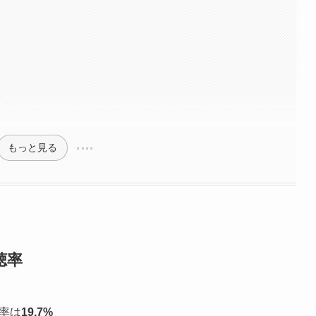
もっと見る
聴率
率は
19.7%