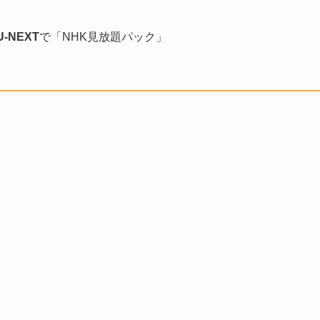
U-NEXT
で「NHK見放題パック」