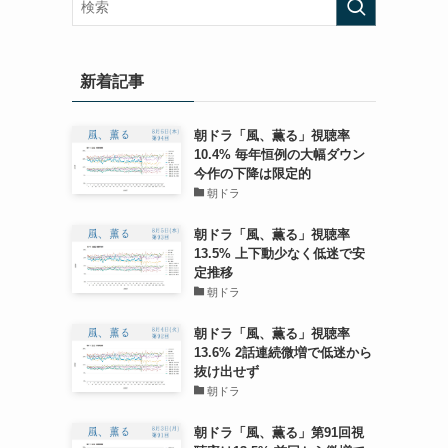
新着記事
朝ドラ「風、薫る」視聴率
10.4% 毎年恒例の大幅ダウン
今作の下降は限定的
朝ドラ
朝ドラ「風、薫る」視聴率
13.5% 上下動少なく低迷で安
定推移
朝ドラ
朝ドラ「風、薫る」視聴率
13.6% 2話連続微増で低迷から
抜け出せず
朝ドラ
朝ドラ「風、薫る」第91回視