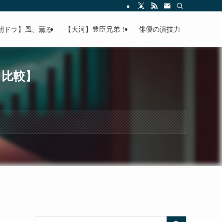
朝ドラ】風、薫る
【大河】豊臣兄弟！
俳優の演技力
と比較】