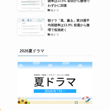
聴率は13.5% 前回から微増で
わずかに回復
朝ドラ
朝ドラ「風、薫る」第18週平
均視聴率は13.9% 前週から微
増で低迷続く
朝ドラ
2026夏ドラマ