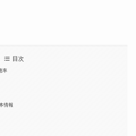
目次
聴率
本情報