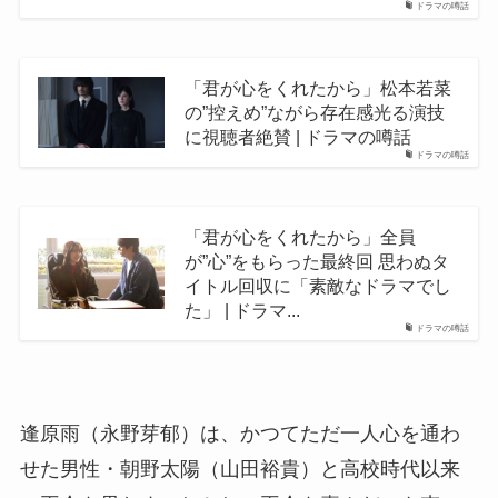
ドラマの噂話
「君が心をくれたから」松本若菜
の”控えめ”ながら存在感光る演技
に視聴者絶賛 | ドラマの噂話
ドラマの噂話
「君が心をくれたから」全員
が”心”をもらった最終回 思わぬタ
イトル回収に「素敵なドラマでし
た」 | ドラマ...
ドラマの噂話
逢原雨（永野芽郁）は、かつてただ一人心を通わ
せた男性・朝野太陽（山田裕貴）と高校時代以来