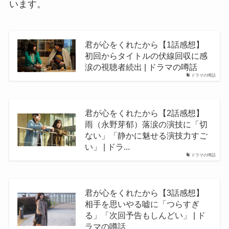
います。
君が心をくれたから【1話感想】
初回からタイトルの伏線回収に感
涙の視聴者続出 | ドラマの噂話
ドラマの噂話
君が心をくれたから【2話感想】
雨（永野芽郁）落涙の演技に「切
ない」「静かに魅せる演技力すご
い」 | ドラ...
ドラマの噂話
君が心をくれたから【3話感想】
相手を思いやる嘘に「つらすぎ
る」「次回予告もしんどい」 | ド
ラマの噂話