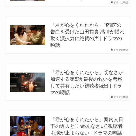
ドラマの噂話
「君が心をくれたから」”奇跡”の
告白を受けた山田裕貴 感情が揺れ
動く演技力に絶賛の声 | ドラマの
噂話
ドラマの噂話
「君が心をくれたから」切なさが
加速する第8話 最後の救いを考察
して共有したい視聴者続出 | ドラ
マの噂話
ドラマの噂話
「君が心をくれたから」案内人日
下の過去と”ごめんなさい” 視聴者
も涙が止まらない | ドラマの噂話