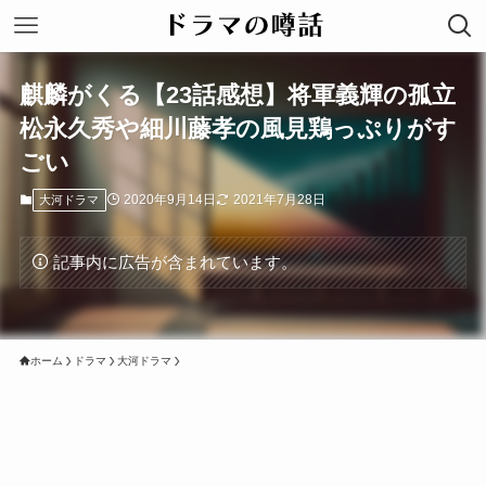
麒麟がくる【23話感想】将軍義輝の孤立
松永久秀や細川藤孝の風見鶏っぷりがす
ごい
2020年9月14日
2021年7月28日
大河ドラマ
記事内に広告が含まれています。
ホーム
ドラマ
大河ドラマ