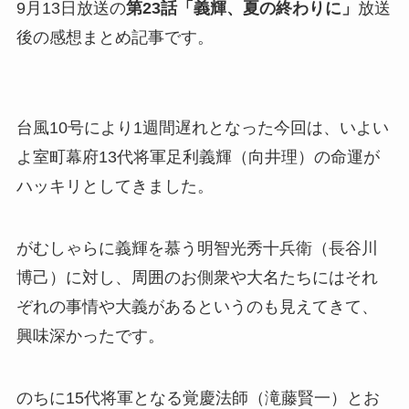
9月13日放送の
第23話「義輝、夏の終わりに」
放送
後の感想まとめ記事です。
台風10号により1週間遅れとなった今回は、いよい
よ室町幕府13代将軍足利義輝（向井理）の命運が
ハッキリとしてきました。
がむしゃらに義輝を慕う明智光秀十兵衛（長谷川
博己）に対し、周囲のお側衆や大名たちにはそれ
ぞれの事情や大義があるというのも見えてきて、
興味深かったです。
のちに15代将軍となる覚慶法師（滝藤賢一）とお