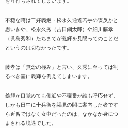
を耳打ちされてしまいます。
不穏な噂は三好義継・松永久通達若手の謀反かと
思いきや、松永久秀（吉田鋼太郎）や細川藤孝
（眞島秀和）たちまでが義輝を見限ってのことだ
というのは切なかったです。
藤孝は「無念の極み」と言い、久秀に至っては割
るべき壺に義輝を例えてしまいます。
義輝が目覚めても側近や不寝番が誰も呼応せず、
しかも日中に十兵衛を謁見の間に案内した者です
ら近習ではなく女中だったのは、なかなか身につ
まされる境遇でした。