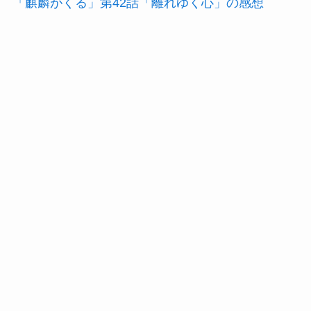
「麒麟がくる」第42話「離れゆく心」の感想