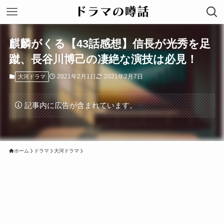
麒麟がくる【43話感想】信長が光秀を足
蹴、長谷川博己の凄絶な演技は必見！
2021年2月1日
2021年2月7日
大河ドラマ
記事内に広告が含まれています。
ホーム
ドラマ
大河ドラマ