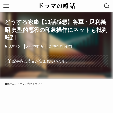
どうする家康【13話感想】将軍・足利義
昭 典型的悪役の印象操作にネットも批判
殺到
2023年4月3日
2023年8月22日
大河ドラマ
記事内に広告が含まれています。
ホーム
ドラマ
大河ドラマ