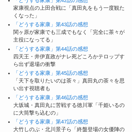
「どうする家康」第42話の感想
家康視点の上田合戦に「真田丸をもう一度観た
くなった」
「どうする家康」第43話の感想
関ヶ原が家康でも三成でもなく「完全に茶々が
主役になってる」
「どうする家康」第44話の感想
四天王・井伊直政がナレ死どころかテロップす
ら出ず退場の衝撃
「どうする家康」第45話の感想
「天下を取りたいのは茶々」真田丸の茶々を思
い出す視聴者も
「どうする家康」第46話の感想
大坂城・真田丸に苦戦する徳川軍「千姫いるの
に大筒撃ち込むの」
「どうする家康」第47話の感想
大竹しのぶ・北川景子ら「終盤登場の女優陣の