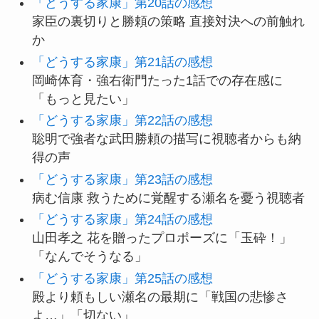
「どうする家康」第20話の感想
家臣の裏切りと勝頼の策略 直接対決への前触れ
か
「どうする家康」第21話の感想
岡崎体育・強右衛門たった1話での存在感に
「もっと見たい」
「どうする家康」第22話の感想
聡明で強者な武田勝頼の描写に視聴者からも納
得の声
「どうする家康」第23話の感想
病む信康 救うために覚醒する瀬名を憂う視聴者
「どうする家康」第24話の感想
山田孝之 花を贈ったプロポーズに「玉砕！」
「なんでそうなる」
「どうする家康」第25話の感想
殿より頼もしい瀬名の最期に「戦国の悲惨さ
よ…」「切ない」