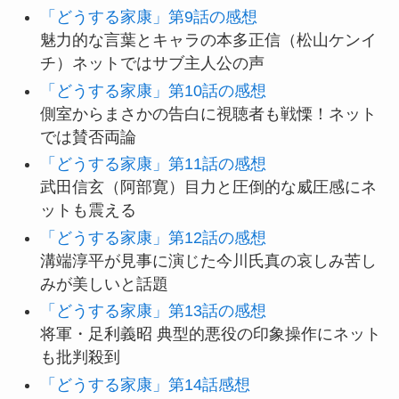
「どうする家康」第9話の感想
魅力的な言葉とキャラの本多正信（松山ケンイ
チ）ネットではサブ主人公の声
「どうする家康」第10話の感想
側室からまさかの告白に視聴者も戦慄！ネット
では賛否両論
「どうする家康」第11話の感想
武田信玄（阿部寛）目力と圧倒的な威圧感にネ
ットも震える
「どうする家康」第12話の感想
溝端淳平が見事に演じた今川氏真の哀しみ苦し
みが美しいと話題
「どうする家康」第13話の感想
将軍・足利義昭 典型的悪役の印象操作にネット
も批判殺到
「どうする家康」第14話感想