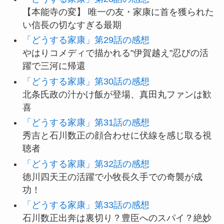
【本能寺の変】 唯一の友・家康に首を獲られた
い信長の切なすぎる最期
「どうする家康」第29話の感想
やはりコメディで描かれる"伊賀越え"忍びの活
躍で三河に帰還
「どうする家康」第30話の感想
北条氏政の汁かけ飯が登場、真田丸ファンは歓
喜
「どうする家康」第31話の感想
秀吉と石川数正の顔合わせに伏線を感じ取る視
聴者
「どうする家康」第32話の感想
徳川四天王の活躍で小牧長久手での奇襲が成
功！
「どうする家康」第33話の感想
石川数正出奔は裏切り？豊臣へのスパイ？絶妙