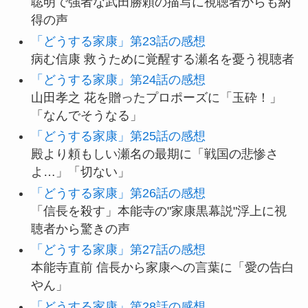
聡明で強者な武田勝頼の描写に視聴者からも納
得の声
「どうする家康」第23話の感想
病む信康 救うために覚醒する瀬名を憂う視聴者
「どうする家康」第24話の感想
山田孝之 花を贈ったプロポーズに「玉砕！」
「なんでそうなる」
「どうする家康」第25話の感想
殿より頼もしい瀬名の最期に「戦国の悲惨さ
よ…」「切ない」
「どうする家康」第26話の感想
「信長を殺す」本能寺の"家康黒幕説"浮上に視
聴者から驚きの声
「どうする家康」第27話の感想
本能寺直前 信長から家康への言葉に「愛の告白
やん」
「どうする家康」第28話の感想