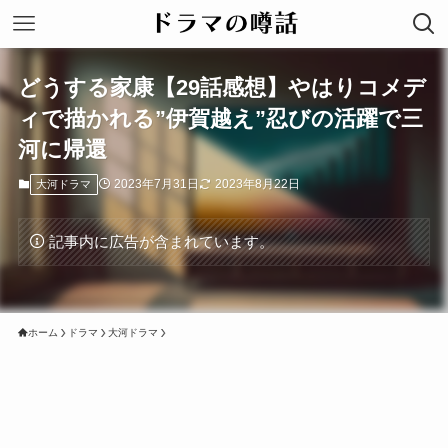
どうする家康【29話感想】やはりコメデ
ィで描かれる”伊賀越え”忍びの活躍で三
河に帰還
2023年7月31日
2023年8月22日
大河ドラマ
記事内に広告が含まれています。
ホーム
ドラマ
大河ドラマ