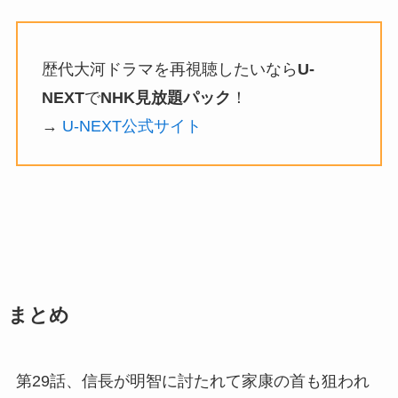
歴代大河ドラマを再視聴したいなら
U-
NEXT
で
NHK見放題パック
！
→
U-NEXT公式サイト
まとめ
第29話、信長が明智に討たれて家康の首も狙われ